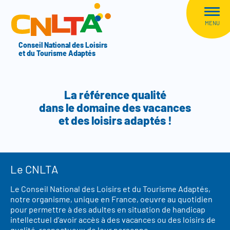
Aller au menu
CNLTA
MENU
Conseil National des Loisirs
et du Tourisme Adaptés
La référence qualité
dans le domaine des vacances
et des loisirs adaptés !
Le CNLTA
Le Conseil National des Loisirs et du Tourisme Adaptés,
notre organisme, unique en France, oeuvre au quotidien
pour permettre à des adultes en situation de handicap
intellectuel d’avoir accès à des vacances ou des loisirs de
qualité, respectueux de leur personne.