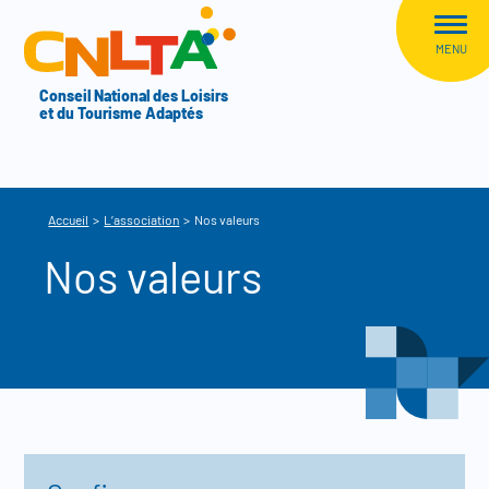
Aller au menu
CNLTA
MENU
Conseil National des Loisirs
et du Tourisme Adaptés
Accueil
>
L’association
>
Nos valeurs
Nos valeurs