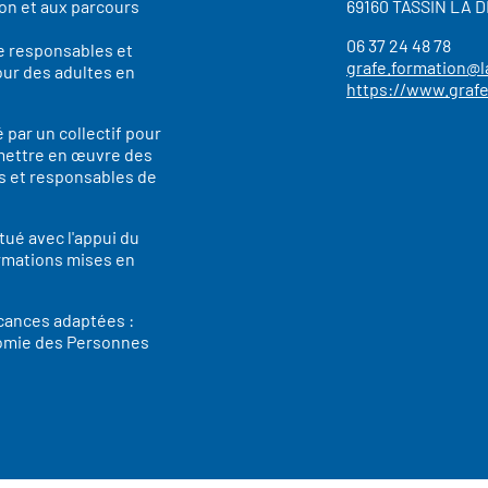
ion et aux parcours
69160 TASSIN LA 
06 37 24 48 78
e responsables et
grafe.formation@l
ur des adultes en
https://www.grafe
 par un collectif pour
 mettre en œuvre des
s et responsables de
itué avec l'appui du
ormations mises en
cances adaptées :
nomie des Personnes