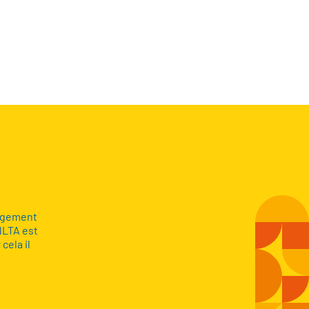
gagement
NLTA est
cela il