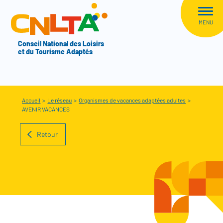
Aller au menu
CNLTA
MENU
Conseil National des Loisirs
et du Tourisme Adaptés
Accueil
>
Le réseau
>
Organismes de vacances adaptées adultes
>
AVENIR VACANCES
Retour