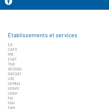
https://www.facebook.com/adapei44
Établissements et services
EA
CAFS
IME
ESAT
TND
SESSAD
SAESAT
U3E
UEM(A)
UPAVS
USAH
FAI
FAH
FAM